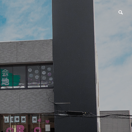
CoCoRo
の生産およ
だれでも働ける環
境を提供
人 株式会社
就労継続支援A型
ファーム
CoCoRo事業所