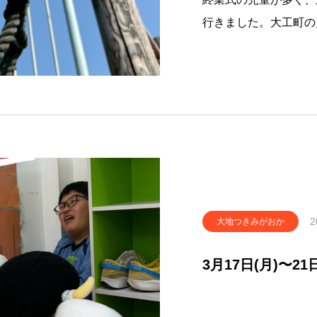
行きました。大工町の
うのに真夏日。疲れて
いました。オヤツを食
気に活動を再開しまし
2
大地つきみがおか
3月17日(月)〜2