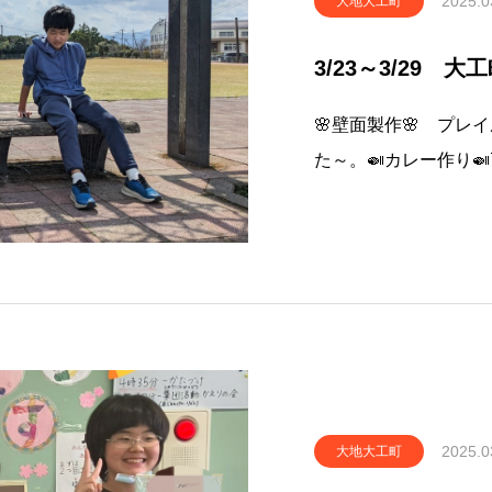
2025.0
大地大工町
3/23～3/29 大
🌸壁面製作🌸 プレ
た～。🍛カレー作り🍛🛝
2025.0
大地大工町