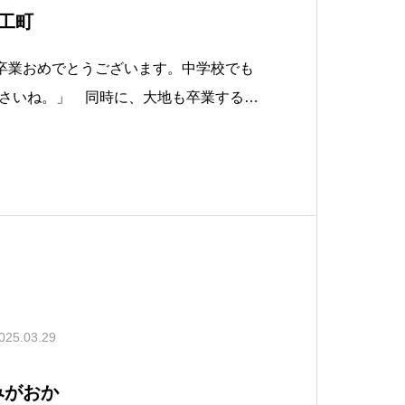
大工町
の御卒業おめでとうございます。中学校でも
さいね。」 同時に、大地も卒業する児
には顔を見せに来てくれると嬉しいで
堀川社長からのお弁当を食べたり、おや
エーションをしたりして楽しみました。
025.03.29
きみがおか