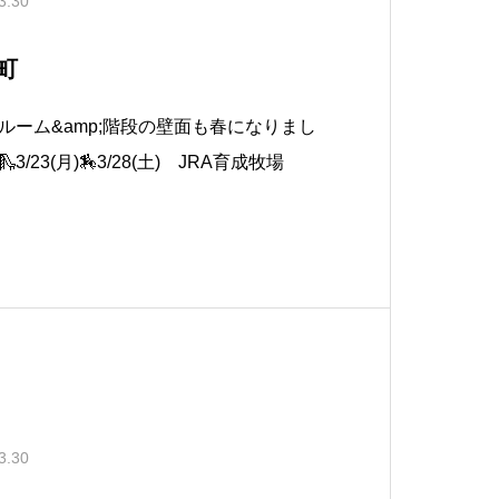
3.30
工町
イルーム&amp;階段の壁面も春になりまし
3/23(月)🏇3/28(土) JRA育成牧場
3.30