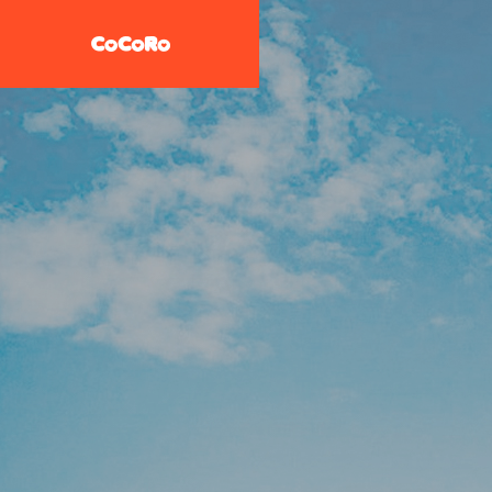
共同生活援助・自立準備ホ
ーム【CoCoRoホーム】
一般社団法人STEP UP
企業情報
施設案内
放課後等デイサービス 大地
教え子達
一般社団法人 誠樹会
を作ると
放課後等デイ
大地