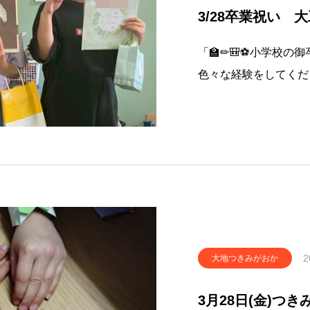
3/28卒業祝い 
「🏫✏🎒⚽小学校
色々な経験をしてくだ
童１名いますが、たま
す。 皆でお祝いし、
つを食べたり、レクリ
2
大地つきみがおか
3月28日(金)つ