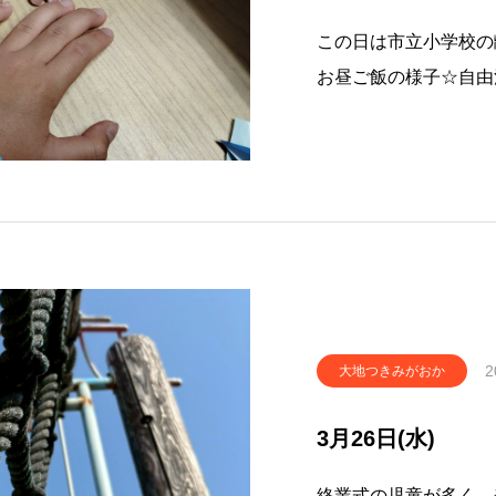
この日は市立小学校の
お昼ご飯の様子☆自由
ムの動作版をやってい
次に伝えて行きます。
け
2
大地つきみがおか
3月26日(水)
終業式の児童が多く、