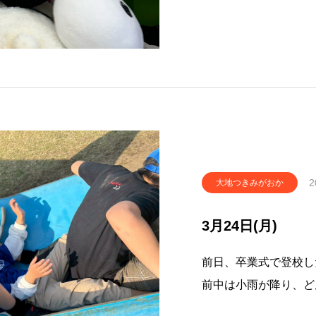
2
大地つきみがおか
3月24日(月)
前日、卒業式で登校し
前中は小雨が降り、ど
は晴れて公園へ行けま