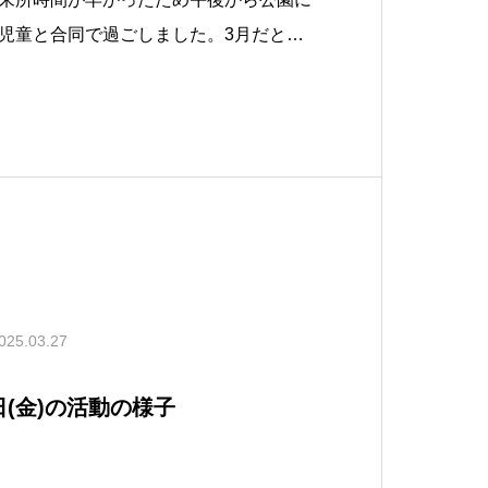
児童と合同で過ごしました。3月だとい
いつもよりゴロゴロしている児童が多く
べてエネルギー補給！急速チャージで元
た。
025.03.27
1日(金)の活動の様子