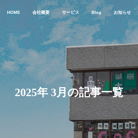
HOME
会社概要
サービス
Blog
お知らせ
就労継続支援A型 
株式会社CoCoRoファーム
事業所
農業生産法人
一般社団法人STEP UP
2025年 3月の記事一覧
の居場所
共同生活による住
農作物
いう想い
環境を提供
び販売
サービス
共同生活援助グループ
農業生産法
ホーム CoCoRoホーム
CoCoRo