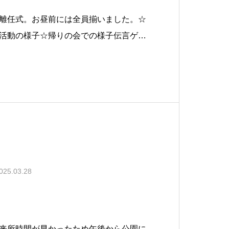
離任式。お昼前には全員揃いました。☆
活動の様子☆帰りの会での様子伝言ゲー
ます。前の児童からまわってきた動きを
3つほどの連続した動作を覚えて伝えな
025.03.28
来所時間が早かったため午後から公園に