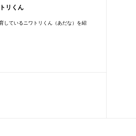
トリくん
で飼育しているニワトリくん（あだな）を紹