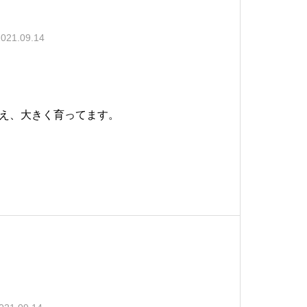
2021.09.14
え、大きく育ってます。