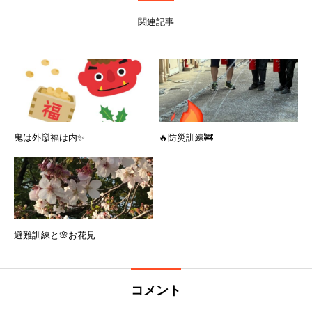
関連記事
鬼は外👹福は内✨
🔥防災訓練🚒
避難訓練と🌸お花見
コメント