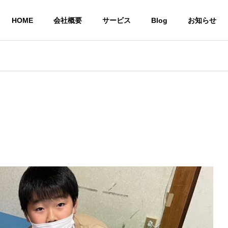
HOME
会社概要
サービス
Blog
お知らせ
就労継続支援A型 
株式会社CoCoRoファーム
事業所
農業生産法人
一般社団法人STEP UP
の居場所
共同生活による住
農作物
いう想い
環境を提供
び販売
サービス
共同生活援助グループ
農業生産法
ホーム CoCoRoホーム
CoCoRo