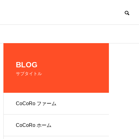
CoCoRo
BLOG
サブタイトル
CoCoRo ファーム
の生産およ
だれでも働ける環
境を提供
CoCoRo ホーム
人 株式会社
就労継続支援A型
ファーム
CoCoRo事業所