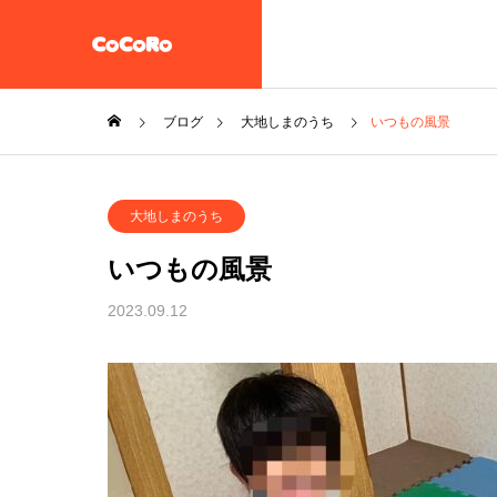
ブログ
大地しまのうち
いつもの風景
共同生活援助・自立準備ホ
大地しまのうち
ーム【CoCoRoホーム】
一般社団法人STEP UP
いつもの風景
企業情報
2023.09.12
施設案内
放課後等デイサービス 大地
教え子達
一般社団法人 誠樹会
を作ると
放課後等デイ
大地