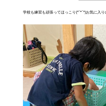
学校も練習も頑張ってほっこり(*´꒳`*)お気に