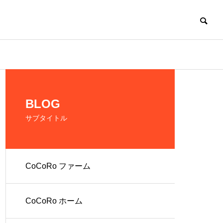
CoCoRo
BLOG
サブタイトル
CoCoRo ファーム
の生産およ
だれでも働ける環
境を提供
CoCoRo ホーム
人 株式会社
就労継続支援A型
ファーム
CoCoRo事業所