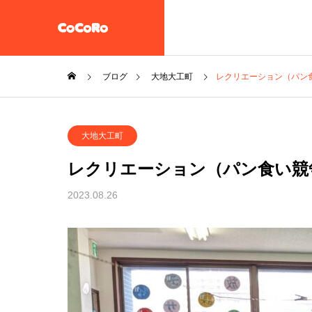
ブログ
大地大工町
レクリエーション（パン
共同生活援助・自立準備ホ
大地大工町
ーム【CoCoRoホーム】
一般社団法人STEP UP
レクリエーション（パン食い競
企業情報
2023.08.26
施設案内
放課後等デイサービス 大地
教え子達
一般社団法人 誠樹会
を作ると
放課後等デイ
大地