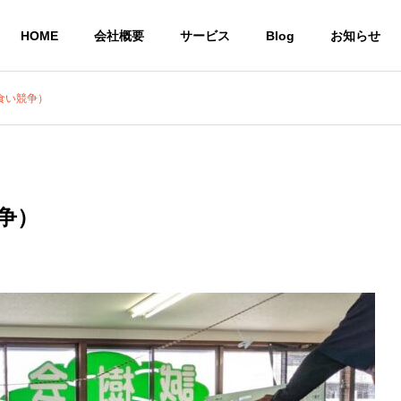
HOME
会社概要
サービス
Blog
お知らせ
食い競争）
就労継続支援A型 
株式会社CoCoRoファーム
事業所
農業生産法人
一般社団法人STEP UP
争）
の居場所
共同生活による住
農作物
いう想い
環境を提供
び販売
サービス
共同生活援助グループ
農業生産法
ホーム CoCoRoホーム
CoCoRo