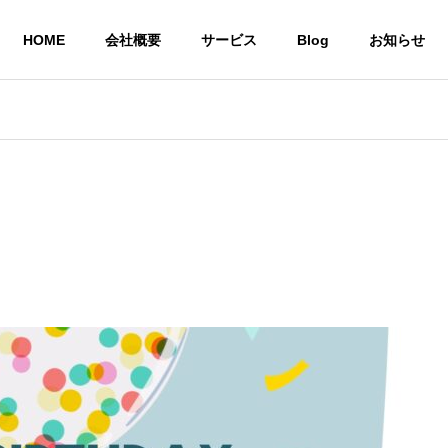
HOME
会社概要
サービス
Blog
お知らせ
就労継続支援A型 
株式会社CoCoRoファーム
事業所
農業生産法人
一般社団法人STEP UP
の居場所
共同生活による住
農作物
いう想い
環境を提供
び販売
サービス
共同生活援助グループ
農業生産法
ホーム CoCoRoホーム
CoCoRo