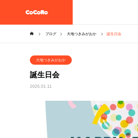
ブログ
大地つきみがおか
誕生日会
共同生活援助・自立準備ホ
大地つきみがおか
ーム【CoCoRoホーム】
一般社団法人STEP UP
誕生日会
企業情報
2025.01.11
施設案内
放課後等デイサービス 大地
教え子達
一般社団法人 誠樹会
を作ると
放課後等デイ
大地