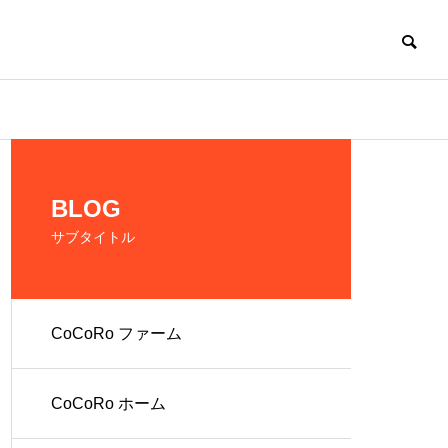
CoCoRo
BLOG
サブタイトル
CoCoRo ファーム
の生産およ
だれでも働ける環
境を提供
CoCoRo ホーム
人 株式会社
就労継続支援A型
ファーム
CoCoRo事業所