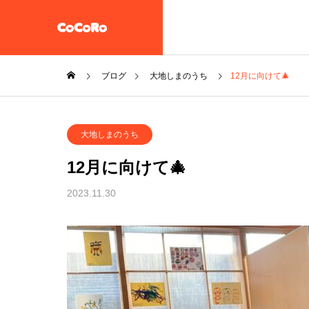
ブログ
大地しまのうち
12月に向けて🎄
共同生活援助・自立準備ホ
大地しまのうち
ーム【CoCoRoホーム】
一般社団法人STEP UP
12月に向けて🎄
企業情報
2023.11.30
施設案内
放課後等デイサービス 大地
教え子達
一般社団法人 誠樹会
を作ると
放課後等デイ
大地