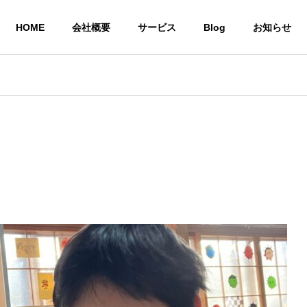
HOME
会社概要
サービス
Blog
お知らせ
就労継続支援A型 
株式会社CoCoRoファーム
事業所
農業生産法人
一般社団法人STEP UP
の居場所
共同生活による住
農作物
いう想い
環境を提供
び販売
サービス
共同生活援助グループ
農業生産法
ホーム CoCoRoホーム
CoCoRo