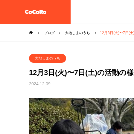
ブログ
大地しまのうち
12月3日(火)〜7日(
共同生活援助・自立準備ホ
大地しまのうち
ーム【CoCoRoホーム】
一般社団法人STEP UP
12月3日(火)〜7日(土)の活動の
企業情報
2024.12.09
施設案内
放課後等デイサービス 大地
教え子達
一般社団法人 誠樹会
を作ると
放課後等デイ
大地