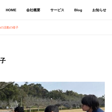
HOME
会社概要
サービス
Blog
お知らせ
土)の活動の様子
就労継続支援A型 
株式会社CoCoRoファーム
事業所
農業生産法人
一般社団法人STEP UP
様子
の居場所
共同生活による住
農作物
いう想い
環境を提供
び販売
サービス
共同生活援助グループ
農業生産法
ホーム CoCoRoホーム
CoCoRo