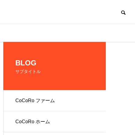
CoCoRo
BLOG
サブタイトル
CoCoRo ファーム
の生産およ
だれでも働ける環
境を提供
CoCoRo ホーム
人 株式会社
就労継続支援A型
ファーム
CoCoRo事業所