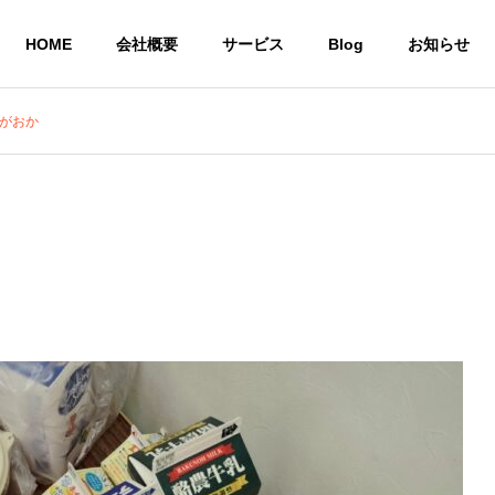
HOME
会社概要
サービス
Blog
お知らせ
みがおか
就労継続支援A型 
株式会社CoCoRoファーム
事業所
農業生産法人
一般社団法人STEP UP
の居場所
共同生活による住
農作物
いう想い
環境を提供
び販売
サービス
共同生活援助グループ
農業生産法
ホーム CoCoRoホーム
CoCoRo