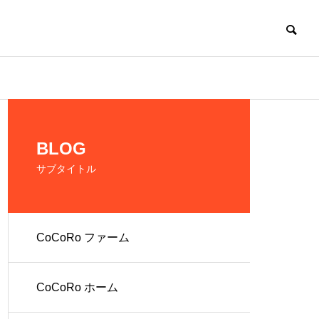
CoCoRo
BLOG
サブタイトル
CoCoRo ファーム
の生産およ
だれでも働ける環
境を提供
CoCoRo ホーム
人 株式会社
就労継続支援A型
ファーム
CoCoRo事業所