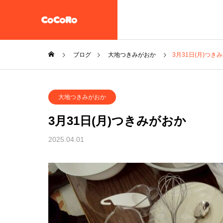
ブログ
大地つきみがおか
3月31日(月)つき
共同生活援助・自立準備ホ
大地つきみがおか
ーム【CoCoRoホーム】
一般社団法人STEP UP
3月31日(月)つきみがおか
企業情報
2025.04.01
施設案内
放課後等デイサービス 大地
教え子達
一般社団法人 誠樹会
を作ると
放課後等デイ
大地