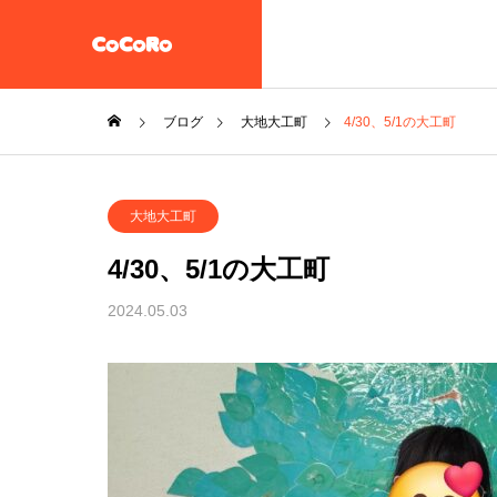
ブログ
大地大工町
4/30、5/1の大工町
共同生活援助・自立準備ホ
大地大工町
ーム【CoCoRoホーム】
一般社団法人STEP UP
4/30、5/1の大工町
企業情報
2024.05.03
施設案内
放課後等デイサービス 大地
教え子達
一般社団法人 誠樹会
を作ると
放課後等デイ
大地