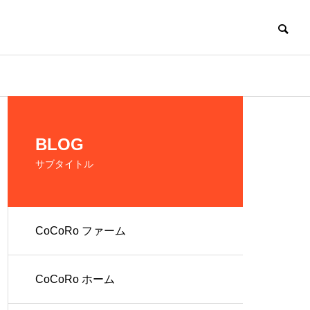
CoCoRo
BLOG
サブタイトル
CoCoRo ファーム
の生産およ
だれでも働ける環
境を提供
CoCoRo ホーム
人 株式会社
就労継続支援A型
ファーム
CoCoRo事業所