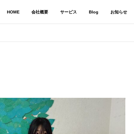
HOME
会社概要
サービス
Blog
お知らせ
就労継続支援A型 
株式会社CoCoRoファーム
事業所
農業生産法人
一般社団法人STEP UP
の居場所
共同生活による住
農作物
いう想い
環境を提供
び販売
サービス
共同生活援助グループ
農業生産法
ホーム CoCoRoホーム
CoCoRo