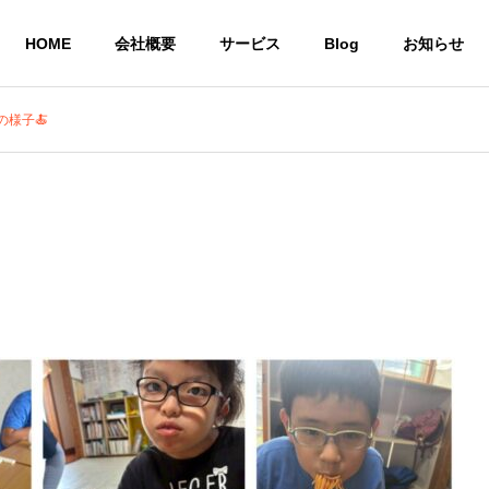
HOME
会社概要
サービス
Blog
お知らせ
の様子🍝
就労継続支援A型 
株式会社CoCoRoファーム
事業所
農業生産法人
一般社団法人STEP UP
の居場所
共同生活による住
農作物
いう想い
環境を提供
び販売
サービス
共同生活援助グループ
農業生産法
ホーム CoCoRoホーム
CoCoRo