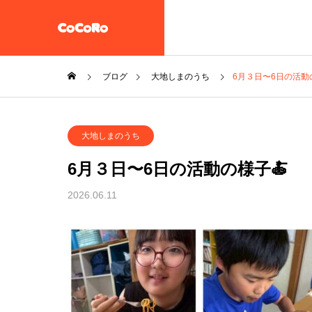
ブログ
大地しまのうち
6月３日〜6日の活動
共同生活援助・自立準備ホ
大地しまのうち
ーム【CoCoRoホーム】
一般社団法人STEP UP
6月３日〜6日の活動の様子🍝
企業情報
2026.06.11
施設案内
放課後等デイサービス 大地
教え子達
一般社団法人 誠樹会
を作ると
放課後等デイ
大地