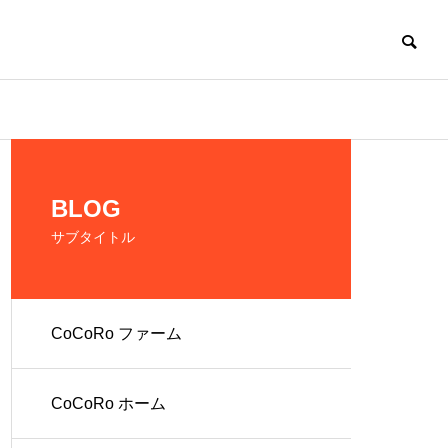
CoCoRo
BLOG
サブタイトル
CoCoRo ファーム
の生産およ
だれでも働ける環
境を提供
CoCoRo ホーム
人 株式会社
就労継続支援A型
ファーム
CoCoRo事業所