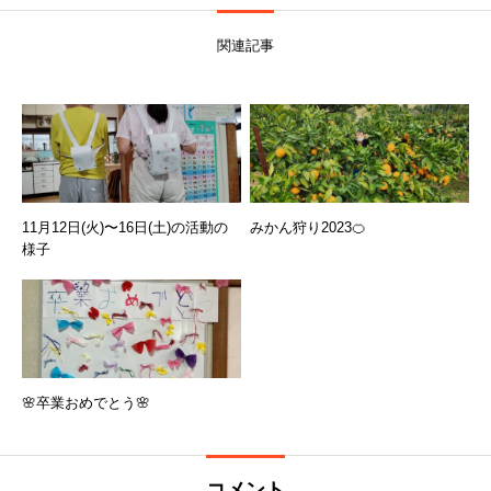
関連記事
11月12日(火)〜16日(土)の活動の
みかん狩り2023🍊
様子
🌸卒業おめでとう🌸
コメント