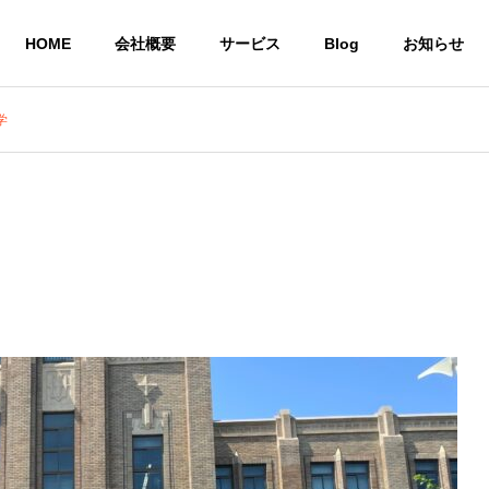
HOME
会社概要
サービス
Blog
お知らせ
学
就労継続支援A型 
株式会社CoCoRoファーム
事業所
農業生産法人
一般社団法人STEP UP
の居場所
共同生活による住
農作物
いう想い
環境を提供
び販売
サービス
共同生活援助グループ
農業生産法
ホーム CoCoRoホーム
CoCoRo