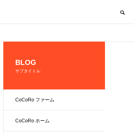
CoCoRo
BLOG
サブタイトル
CoCoRo ファーム
の生産およ
だれでも働ける環
境を提供
CoCoRo ホーム
人 株式会社
就労継続支援A型
ファーム
CoCoRo事業所