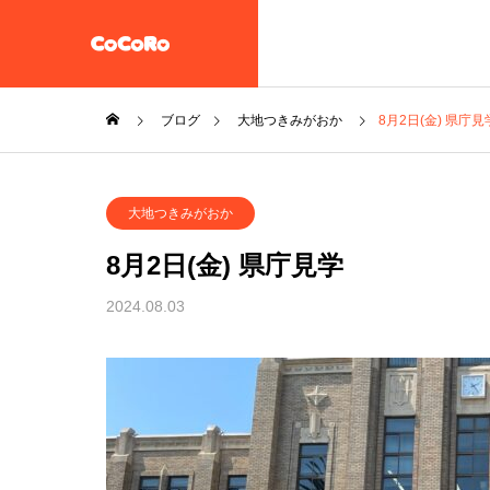
ブログ
大地つきみがおか
8月2日(金) 県庁見
共同生活援助・自立準備ホ
大地つきみがおか
ーム【CoCoRoホーム】
一般社団法人STEP UP
8月2日(金) 県庁見学
企業情報
2024.08.03
施設案内
放課後等デイサービス 大地
教え子達
一般社団法人 誠樹会
を作ると
放課後等デイ
大地