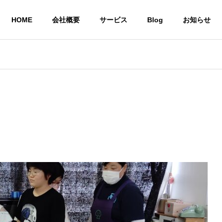
HOME
会社概要
サービス
Blog
お知らせ
就労継続支援A型 
株式会社CoCoRoファーム
事業所
農業生産法人
一般社団法人STEP UP
の居場所
共同生活による住
農作物
いう想い
環境を提供
び販売
サービス
共同生活援助グループ
農業生産法
ホーム CoCoRoホーム
CoCoRo