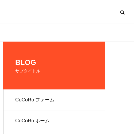
CoCoRo
BLOG
サブタイトル
CoCoRo ファーム
の生産およ
だれでも働ける環
境を提供
CoCoRo ホーム
人 株式会社
就労継続支援A型
ファーム
CoCoRo事業所