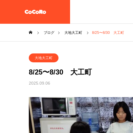
ブログ
大地大工町
8/25〜8/30 大工町
共同生活援助・自立準備ホ
大地大工町
ーム【CoCoRoホーム】
一般社団法人STEP UP
8/25〜8/30 大工町
企業情報
2025.09.06
施設案内
放課後等デイサービス 大地
教え子達
一般社団法人 誠樹会
を作ると
放課後等デイ
大地