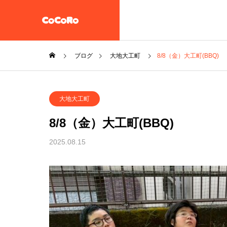
ブログ
大地大工町
8/8（金）大工町(BBQ)
共同生活援助・自立準備ホ
大地大工町
ーム【CoCoRoホーム】
一般社団法人STEP UP
8/8（金）大工町(BBQ)
企業情報
2025.08.15
施設案内
放課後等デイサービス 大地
教え子達
一般社団法人 誠樹会
を作ると
放課後等デイ
大地