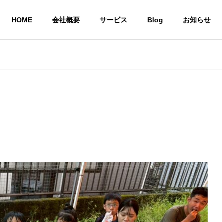
HOME
会社概要
サービス
Blog
お知らせ
就労継続支援A型 
株式会社CoCoRoファーム
事業所
農業生産法人
一般社団法人STEP UP
の居場所
共同生活による住
農作物
いう想い
環境を提供
び販売
サービス
共同生活援助グループ
農業生産法
ホーム CoCoRoホーム
CoCoRo