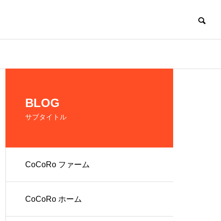
CoCoRo
BLOG
サブタイトル
CoCoRo ファーム
の生産およ
だれでも働ける環
境を提供
CoCoRo ホーム
人 株式会社
就労継続支援A型
ファーム
CoCoRo事業所