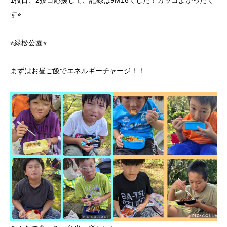
1投目、2投目応援して、記録は9M16でした！カッコよかったで
す⭐︎
⭐︎緑松公園⭐︎
まずはお昼ご飯でエネルギーチャージ！！