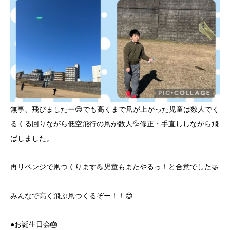
無事、飛びましたー😊でも高くまで凧が上がった児童は数人でく
るくる回りながら低空飛行の凧が数人💦修正・手直ししながら飛
ばしました。
再リベンジで凧つくります💪児童もまたやるっ！と合意でした🤝
みんなで高く飛ぶ凧つくるぞー！！😊
●お誕生日会🎂