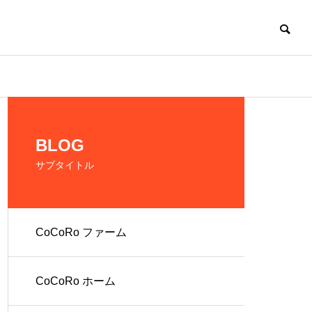
CoCoRo
BLOG
サブタイトル
CoCoRo ファーム
の生産およ
だれでも働ける環
境を提供
CoCoRo ホーム
人 株式会社
就労継続支援A型
ファーム
CoCoRo事業所