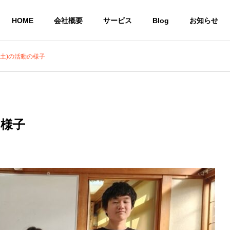
HOME
会社概要
サービス
Blog
お知らせ
日(土)の活動の様子
就労継続支援A型 
株式会社CoCoRoファーム
事業所
農業生産法人
一般社団法人STEP UP
の様子
の居場所
共同生活による住
農作物
いう想い
環境を提供
び販売
サービス
共同生活援助グループ
農業生産法
ホーム CoCoRoホーム
CoCoRo