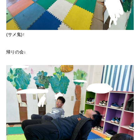
(サメ鬼)↑
帰りの会↓